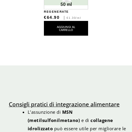
50 ml
REGENERATE
€64.90
|
€1.30/ml
AGGIUNGI AL
CARRELLO
Consigli pratici di integrazione alimentare
L’assunzione di
MSN
(metilsulfonilmetano)
e di
collagene
idrolizzato
può essere utile per migliorare le