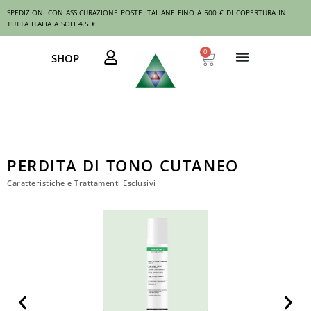
Vai
SPEDIZIONI CON ASSICURAZIONE POSTE ITALIANE FINO A 500 € DI COPERTURA IN
al
TUTTA ITALIA A SOLI 4.5 €
contenuto
0
Carrello
SHOP
PERDITA DI TONO CUTANEO
Caratteristiche e Trattamenti Esclusivi